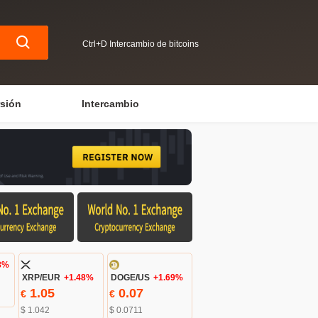
Ctrl+D Intercambio de bitcoins
rsión
Intercambio
8%
XRP/EUR
+1.48%
DOGE/US
+1.69%
1.05
0.07
€
€
$ 1.042
$ 0.0711