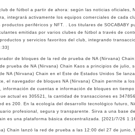
ub de fútbol a partir de ahora: según las noticias oficiales,
ora, integrará activamente los equipos comerciales de cada cl
productos periféricos y NFT. . Los titulares de SOCABABY p
culantes emitidas por varios clubes de fútbol a través de cont
productos y servicios favoritos del club, integrando transacci
:33]
orador de bloques de la red de prueba de NA (Nirvana) Chain: 
 de prueba de NA (Nirvana) Chain Kaos a principios de julio, s
de NA (Nirvana) Chain en el Este de Estados Unidos Se lanzar
nte, el navegador de bloques NA (Nirvana) Chain permite a los
, información de cuentas e información de bloques en tiempo
oque actual es 305521, la cantidad de transacciones es 347856,
ed es 200. En la ecología del desarrollo tecnológico futuro, 
uario profesional, segura y transparente. Sirva a una base 
in es una plataforma básica descentralizada. [2021/7/26 1:1
a) Chain lanzó la red de prueba a las 12:00 del 27 de junio, 