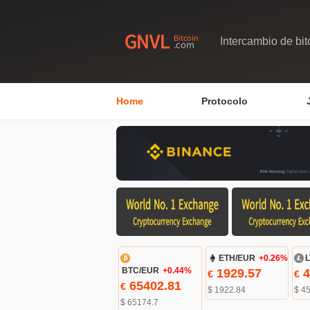
Intercambio de bit
Home
Protocolo
ETH/EUR
+0.26%
L
BTC/EUR
+0.44%
1929.57
4
€
€
65402.81
€
$ 1922.84
$ 4
$ 65174.7