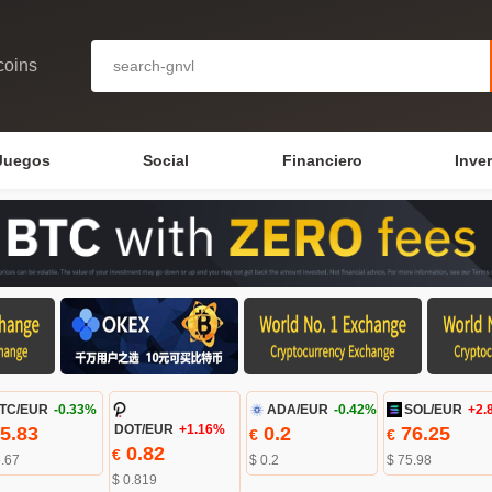
coins
Juegos
Social
Financiero
Inve
TC/EUR
-0.33%
ADA/EUR
-0.42%
SOL/EUR
+2.
5.83
DOT/EUR
+1.16%
0.2
76.25
€
€
0.82
€
5.67
$ 0.2
$ 75.98
$ 0.819