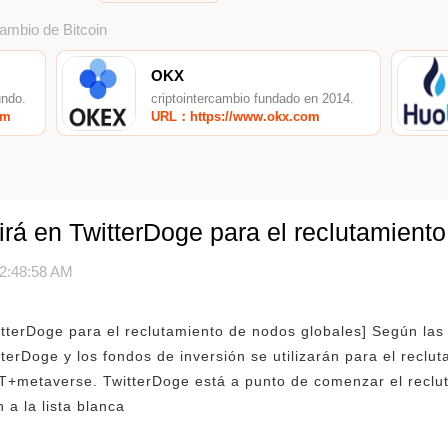
cambio de Bitcoin
OKX
undo.
criptointercambio fundado en 2014.
om
URL：https://www.okx.com
irá en TwitterDoge para el reclutamient
2:48:58 AM
tterDoge para el reclutamiento de nodos globales] Según las n
terDoge y los fondos de inversión se utilizarán para el reclu
+metaverse. TwitterDoge está a punto de comenzar el reclut
 a la lista blanca