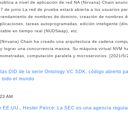
 pública a nivel de aplicación de red NA (Nirvana) Chain anun
27 de junio La red de prueba estará abierta a los usuarios pa
 arrendamiento de nombres de dominio, creación de nombres d
plicaciones, tareas autoprogramadas, edición inteligente (din
table en tiempo real (NUDSwap), etc.
(Nirvana) Chain ha creado una arquitectura de cadena comp
os y lograr una concurrencia masiva. Su máquina virtual NVM h
nometradas, computación paralela y microservicios. [2021/5/
tas DID de la serie Ontology VC SDK, código abierto p
n todo el mundo
:23 AM
 EE.UU., Hester Peirce: La SEC es una agencia regula