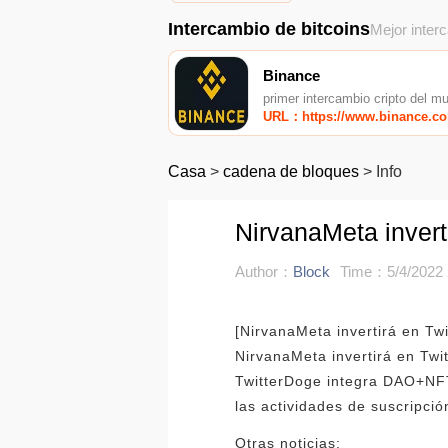
Intercambio de bitcoins
Mejor inter
Binance
primer intercambio cripto del m
URL：https://www.binance.c
Casa
>
cadena de bloques
>
Info
NirvanaMeta invert
Author：
Block
Time：5/4/2022 
[NirvanaMeta invertirá en Twi
NirvanaMeta invertirá en Twit
TwitterDoge integra DAO+NFT
las actividades de suscripción
Otras noticias: