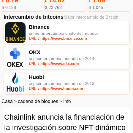
0.19
74.02
1.05
€
€
€
$ 0.188
$ 73.763
$ 1.045
Intercambio de bitcoins
Mejor intercambio de Bitcoin
Binance
primer intercambio cripto del mundo.
URL：https://www.binance.com
OKX
criptointercambio fundado en 2014.
URL：https://www.okx.com
Huobi
criptointercambio fundado en 2013.
URL：https://www.huobi.com
Casa
>
cadena de bloques
>
Info
Chainlink anuncia la financiación de
la investigación sobre NFT dinámico