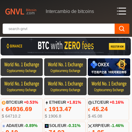
Intercambio de bitcoins
BTC/EUR
+0.53%
ETH/EUR
+1.81%
LTC/EUR
+0.16%
64936.69
1913.47
45.24
€
€
€
$ 64710.2
$ 1906.8
$ 45.08
ADA/EUR
-0.89%
SOL/EUR
-0.31%
XRP/EUR
-1.46%