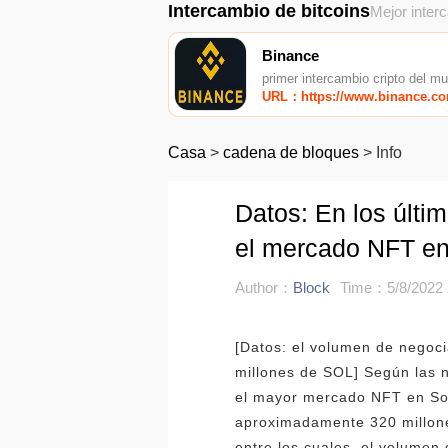
Intercambio de bitcoins
Mejor inter
Binance
primer intercambio cripto del m
URL：https://www.binance.c
Casa
>
cadena de bloques
>
Info
Datos: En los últi
el mercado NFT en
Author：
Block
Time：5/8/2022 
[Datos: el volumen de negoc
millones de SOL] Según las n
el mayor mercado NFT en Sol
aproximadamente 320 millone
entre los cuales, el volume