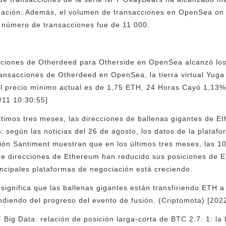
uñación. Además, el volumen de transacciones en OpenSea on 
l número de transacciones fue de 11 000.
cciones de Otherdeed para Otherside en OpenSea alcanzó lo
ransacciones de Otherdeed en OpenSea, la tierra virtual Yug
el precio mínimo actual es de 1,75 ETH, 24 Horas Cayó 1,13%
/11 10:30:55]
ltimos tres meses, las direcciones de ballenas gigantes de 
 según las noticias del 26 de agosto, los datos de la platafo
ón Santiment muestran que en los últimos tres meses, las 10 
de direcciones de Ethereum han reducido sus posiciones de 
incipales plataformas de negociación está creciendo.
significa que las ballenas gigantes están transfiriendo ETH a
diendo del progreso del evento de fusión. (Criptomota) [202
g Data: relación de posición larga-corta de BTC 2.7: 1: la l