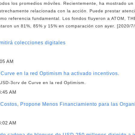
odos los promedios móviles. Recientemente, ha mostrado un
strechamente relacionada con la acción. Puede prestar atenci
mo referencia fundamental. Los fondos fluyeron a ATOM, THE
entaron un 81%, 85% y 15% en comparación con ayer. [2020/7/
itirá colecciones digitales
:05 AM
Curve en la red Optimism ha activado incentivos.
sUSD-3crv de Curve en la red Optimism.
3:45 AM
 Costos, Propone Menos Financiamiento para las Organi
3:02 AM
e cadena de bloques de USD 250 millones dirigido a in