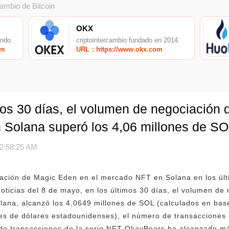
cambio de Bitcoin
OKX
undo.
criptointercambio fundado en 2014.
om
URL：https://www.okx.com
mos 30 días, el volumen de negociación
 Solana superó los 4,06 millones de S
2:58:25 AM
iación de Magic Eden en el mercado NFT en Solana en los últ
oticias del 8 de mayo, en los últimos 30 días, el volumen de
ana, alcanzó los 4,0649 millones de SOL (calculados en base
s de dólares estadounidenses), el número de transacciones e
n de transacciones de la serie NFT OkayBears ha alcanzado 