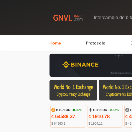
Intercambio de bit
Home
Protocolo
BTC/EUR
-0.39%
ETH/EUR
-0.32%
L
64588.37
1910.78
4
€
€
€
$ 64363.1
$ 1904.12
$ 45