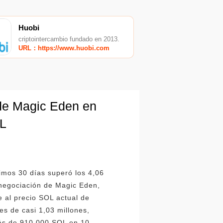
Huobi
criptointercambio fundado en 2013.
URL：https://www.huobi.com
 de Magic Eden en
OL
imos 30 días superó los 4,06
 negociación de Magic Eden,
 al precio SOL actual de
s de casi 1,03 millones,
más de 910 000 SOL en 10