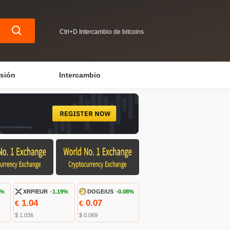
Ctrl+D Intercambio de bitcoins
rsión
Intercambio
4%
XRP/EUR
-1.19%
DOGE/US
-0.08%
1.04
0.07
€
€
$ 1.036
$ 0.069