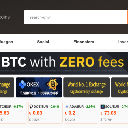
coins
Juegos
Social
Financiero
Inve
TC/EUR
-0.57%
DOT/EUR
-0.04%
ADA/EUR
-2.97%
SOL/EUR
-0.7
5.63
0.83
0.2
73.05
€
€
€
.47
$ 0.823
$ 0.203
$ 72.794