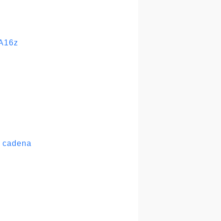
 A16z
a cadena