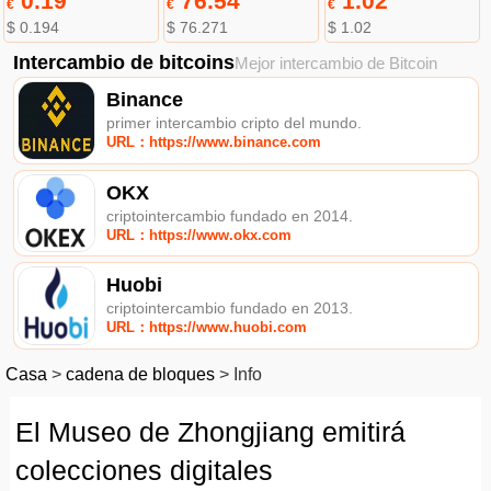
0.19
76.54
1.02
€
€
€
$ 0.194
$ 76.271
$ 1.02
Intercambio de bitcoins
Mejor intercambio de Bitcoin
Binance
primer intercambio cripto del mundo.
URL：https://www.binance.com
OKX
criptointercambio fundado en 2014.
URL：https://www.okx.com
Huobi
criptointercambio fundado en 2013.
URL：https://www.huobi.com
Casa
>
cadena de bloques
>
Info
El Museo de Zhongjiang emitirá
colecciones digitales