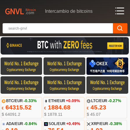
Intercambio de bitcoins
BTC/EUR
-0.33%
ETH/EUR
+0.09%
LTC/EUR
-0.27%
64315.52
1884.68
45.23
€
€
€
$ 64091.2
$ 1878.11
$ 45.07
ADA/EUR
-0.84%
SOL/EUR
+0.49%
XRP/EUR
-0.38%