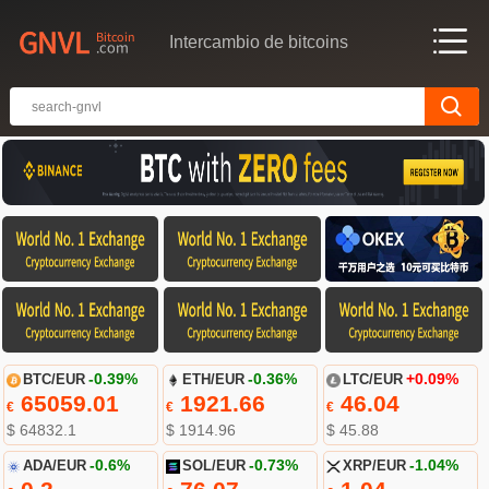
Intercambio de bitcoins
BTC/EUR
-0.39%
ETH/EUR
-0.36%
LTC/EUR
+0.09%
65059.01
1921.66
46.04
€
€
€
$ 64832.1
$ 1914.96
$ 45.88
ADA/EUR
-0.6%
SOL/EUR
-0.73%
XRP/EUR
-1.04%