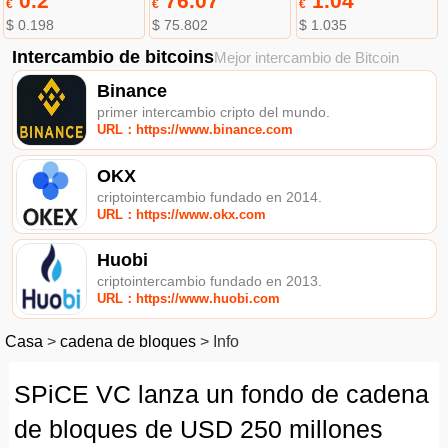
0.2
76.07
1.04
€
€
€
$ 0.198
$ 75.802
$ 1.035
Intercambio de bitcoins
Mejor intercambio de Bitcoin
Binance
primer intercambio cripto del mundo.
URL：https://www.binance.com
OKX
criptointercambio fundado en 2014.
URL：https://www.okx.com
Huobi
criptointercambio fundado en 2013.
URL：https://www.huobi.com
Casa
>
cadena de bloques
>
Info
SPiCE VC lanza un fondo de cadena
de bloques de USD 250 millones