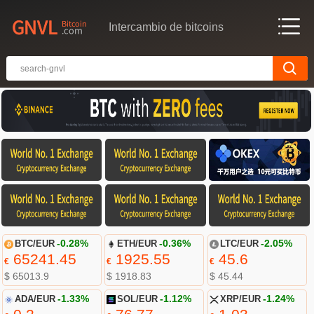
Intercambio de bitcoins
BTC/EUR
-0.28%
ETH/EUR
-0.36%
LTC/EUR
-2.05%
65241.45
1925.55
45.6
€
€
€
$ 65013.9
$ 1918.83
$ 45.44
ADA/EUR
-1.33%
SOL/EUR
-1.12%
XRP/EUR
-1.24%