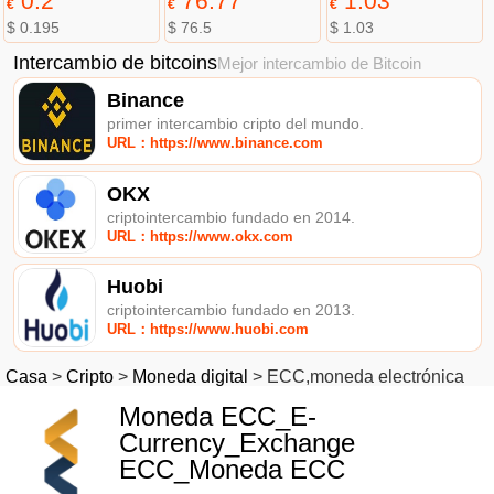
0.2
76.77
1.03
€
€
€
$ 0.195
$ 76.5
$ 1.03
Intercambio de bitcoins
Mejor intercambio de Bitcoin
Binance
primer intercambio cripto del mundo.
URL：https://www.binance.com
OKX
criptointercambio fundado en 2014.
URL：https://www.okx.com
Huobi
criptointercambio fundado en 2013.
URL：https://www.huobi.com
Casa
>
Cripto
>
Moneda digital
>
ECC,moneda electrónica
Moneda ECC_E-
Currency_Exchange
ECC_Moneda ECC