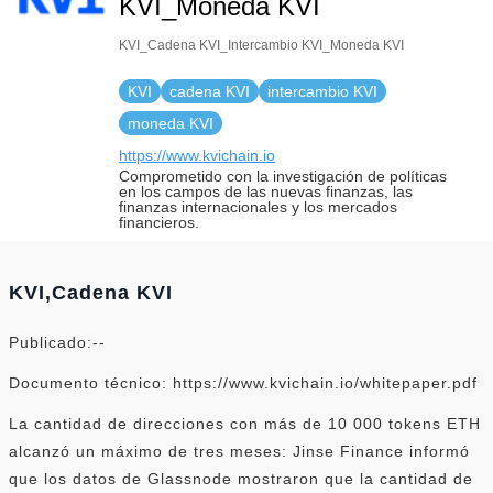
KVI_Moneda KVI
URL：https://www.huo
KVI_Cadena KVI_Intercambio KVI_Moneda KVI
KVI
cadena KVI
intercambio KVI
moneda KVI
https://www.kvichain.io
Comprometido con la investigación de políticas
en los campos de las nuevas finanzas, las
finanzas internacionales y los mercados
financieros.
KVI,Cadena KVI
Publicado:--
Documento técnico: https://www.kvichain.io/whitepaper.pdf
La cantidad de direcciones con más de 10 000 tokens ETH
alcanzó un máximo de tres meses: Jinse Finance informó
que los datos de Glassnode mostraron que la cantidad de