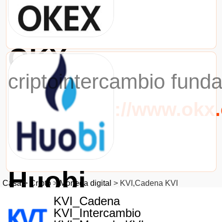
OKX
criptointercambio fund
URL：https://www.okx
Huobi
Casa
>
Cripto
>
Moneda digital
>
KVI,Cadena KVI
criptointercambio fund
KVI_Cadena
KVI_Intercambio