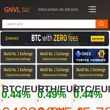
Intercambio de bitcoins
-
-
BTC/EUR
ETH/EUR
LTC/EU
0.44%
0.49%
0.44%
€
€
€