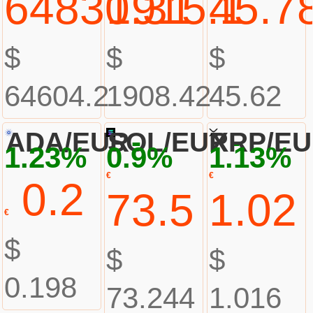
64830.31
1915.1
45.7
$
$
$
64604.2
1908.42
45.62
-
-
ADA/EUR
SOL/EUR
XRP/E
1.23%
0.9%
1.13%
€
€
0.2
73.5
1.02
€
$
$
$
0.198
73.244
1.016