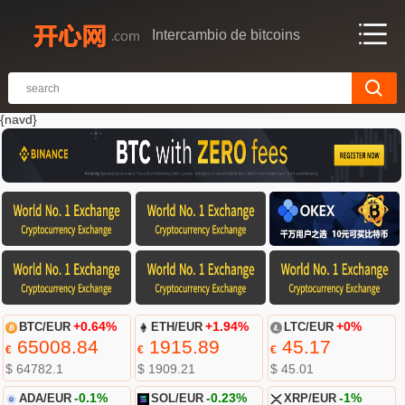
Intercambio de bitcoins
{navd}
BTC/EUR
+0.64%
ETH/EUR
+1.94%
LTC/EUR
+0%
65008.84
1915.89
45.17
€
€
€
$ 64782.1
$ 1909.21
$ 45.01
ADA/EUR
-0.1%
SOL/EUR
-0.23%
XRP/EUR
-1%