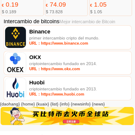
0.19
74.09
1.05
€
€
€
$ 0.189
$ 73.828
$ 1.05
Intercambio de bitcoins
Mejor intercambio de Bitcoin
Binance
primer intercambio cripto del mundo.
URL：https://www.binance.com
OKX
criptointercambio fundado en 2014.
URL：https://www.okx.com
Huobi
criptointercambio fundado en 2013.
URL：https://www.huobi.com
{daohang} {home} {kuaix} {list} {info} {newsinfo} {news}