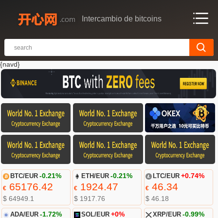
Intercambio de bitcoins
{navd}
BTC/EUR
-0.21%
ETH/EUR
-0.21%
LTC/EUR
+0.74%
65176.42
1924.47
46.34
€
€
€
$ 64949.1
$ 1917.76
$ 46.18
ADA/EUR
-1.72%
SOL/EUR
+0%
XRP/EUR
-0.99%