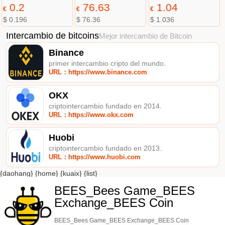
0.2
76.63
1.04
€
€
€
$ 0.196
$ 76.36
$ 1.036
Intercambio de bitcoins
Mejor intercambio de Bitcoin
Binance
primer intercambio cripto del mundo.
URL：https://www.binance.com
OKX
criptointercambio fundado en 2014.
URL：https://www.okx.com
Huobi
criptointercambio fundado en 2013.
URL：https://www.huobi.com
{daohang} {home} {kuaix} {list}
BEES_Bees Game_BEES
Exchange_BEES Coin
BEES_Bees Game_BEES Exchange_BEES Coin