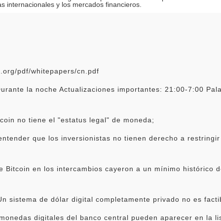
as internacionales y los mercados financieros.
l.org/pdf/whitepapers/cn.pdf
ante la noche Actualizaciones importantes: 21:00-7:00 Palab
tcoin no tiene el "estatus legal" de moneda;
ntender que los inversionistas no tienen derecho a restringi
de Bitcoin en los intercambios cayeron a un mínimo histórico 
Un sistema de dólar digital completamente privado no es facti
monedas digitales del banco central pueden aparecer en la li