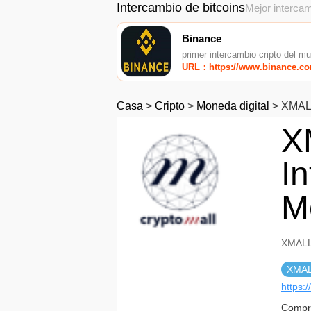
Intercambio de bitcoins
Mejor intercam
Binance
primer intercambio cripto del m
URL：https://www.binance.c
Casa
>
Cripto
>
Moneda digital
>
XMALL
X
I
M
XMALL
XMA
https:/
Compro