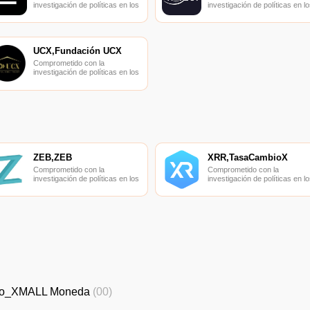
investigación de políticas en los
investigación de políticas en lo
campos de las nuevas
campos de las nuevas
finanzas, las finanzas
finanzas, las finanzas
internacionales y los mercados
internacionales y los mercado
financieros.
financieros.
UCX,Fundación UCX
Comprometido con la
investigación de políticas en los
campos de las nuevas
finanzas, las finanzas
internacionales y los mercados
financieros.
ZEB,ZEB
XRR,TasaCambioX
Comprometido con la
Comprometido con la
investigación de políticas en los
investigación de políticas en lo
campos de las nuevas
campos de las nuevas
finanzas, las finanzas
finanzas, las finanzas
internacionales y los mercados
internacionales y los mercado
financieros.
financieros.
io_XMALL Moneda
(00)