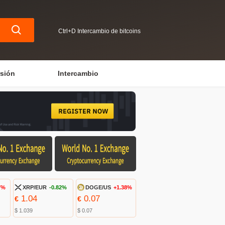
Ctrl+D Intercambio de bitcoins
rsión
Intercambio
7%
XRP/EUR
-0.82%
DOGE/US
+1.38%
1.04
0.07
€
€
$ 1.039
$ 0.07