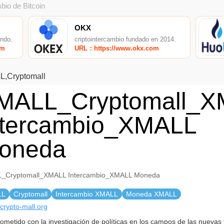
bio de Bitcoin
OKX
undo.
criptointercambio fundado en 2014.
om
URL：https://www.okx.com
,Cryptomall
MALL_Cryptomall_X
ntercambio_XMALL
oneda
_Cryptomall_XMALL Intercambio_XMALL Moneda
LL
Cryptomall
Intercambio XMALL
Moneda XMALL
/crypto-mall.org
metido con la investigación de políticas en los campos de las nuevas 