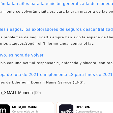
ún faltan años para la emisión generalizada de moneda 
ualmente se volverán digitales, para la gran mayoría de las p
ndes riesgos, los exploradores de seguros descentraliza
 los problemas de seguridad siempre han sido la espada de D
rios ataques.Según el "Informe anual contra el lav.
vo, es hora de volver.
sis con una actitud responsable, enfocada y sincera, con rasg
ja de ruta de 2021 e implementa L2 para fines de 2021
iones de Ethereum Domain Name Service (ENS).
io_XMALL Moneda
(00)
META,mEstable
BBR,BBR
Comprometido con la
Comprometido con la