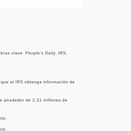
ras clave: People's Daily, IRS,
r que el IRS obtenga información de
de alrededor de 2,31 millones de
ble;
sta;