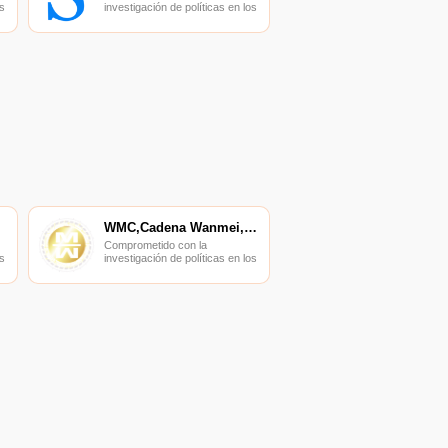
s
investigación de políticas en los
campos de las nuevas
finanzas, las finanzas
s
internacionales y los mercados
financieros.
WMC,Cadena Wanmei,Cadena WM
Comprometido con la
s
investigación de políticas en los
campos de las nuevas
finanzas, las finanzas
s
internacionales y los mercados
financieros.