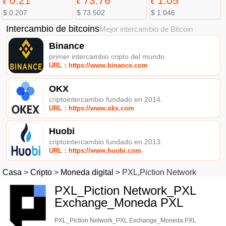
0.21
73.76
1.05
€
€
€
$ 0.207
$ 73.502
$ 1.046
Intercambio de bitcoins
Mejor intercambio de Bitcoin
Binance
primer intercambio cripto del mundo.
URL：https://www.binance.com
OKX
criptointercambio fundado en 2014.
URL：https://www.okx.com
Huobi
criptointercambio fundado en 2013.
URL：https://www.huobi.com
Casa
>
Cripto
>
Moneda digital
>
PXL,Piction Network
PXL_Piction Network_PXL
Exchange_Moneda PXL
PXL_Piction Network_PXL Exchange_Moneda PXL