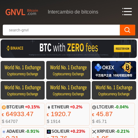
Intercambio de bitcoins
BTC/EUR
+0.15%
ETH/EUR
+0.2%
LTC/EUR
-0.04%
64933.47
1920.7
45.87
€
€
€
$ 64707
$ 1914
$ 45.71
ADA/EUR
-0.91%
SOL/EUR
+0.23%
XRP/EUR
-0.21%