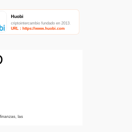
Huobi
criptointercambio fundado en 2013.
URL：https://www.huobi.com
D
finanzas, las