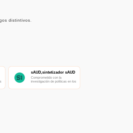
os distintivos.
ud
sAUD,sintetizador sAUD
Comprometido con la
s
investigación de políticas en los
campos de las nuevas
finanzas, las finanzas
s
internacionales y los mercados
financieros.