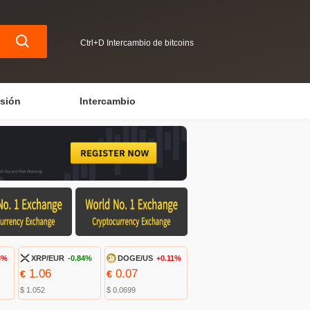
Ctrl+D Intercambio de bitcoins
rsión
Intercambio
3%
XRP/EUR
-0.84%
DOGE/US
+0.11%
1.06
0.07
€
€
$ 1.052
$ 0.0699