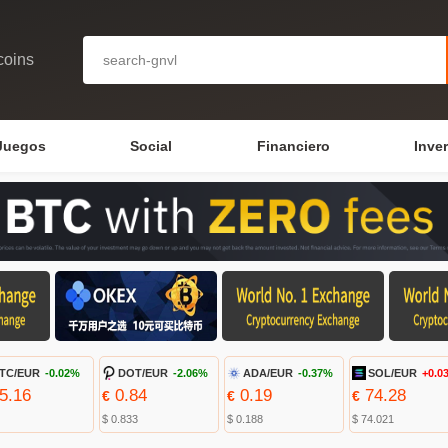
coins
Juegos
Social
Financiero
Inve
TC/EUR
-0.02%
DOT/EUR
-2.06%
ADA/EUR
-0.37%
SOL/EUR
+0.0
5.16
0.84
0.19
74.28
€
€
€
$ 0.833
$ 0.188
$ 74.021