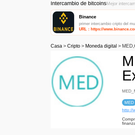
Intercambio de bitcoins
Mejor intercam
Binance
primer intercambio cripto del m
URL：https://www.binance.c
Casa
>
Cripto
>
Moneda digital
>
MED,
M
E
MED_M
MED
http:
Compro
finanz