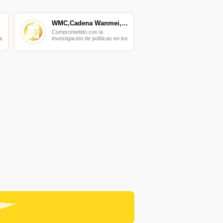
WMC,Cadena Wanmei,Cadena WM
Comprometido con la
s
investigación de políticas en los
campos de las nuevas
finanzas, las finanzas
s
internacionales y los mercados
financieros.