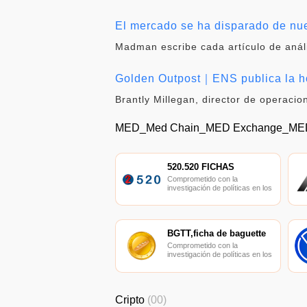
El mercado se ha disparado de nue
Madman escribe cada artículo de análi
Golden Outpost｜ENS publica la ho
Brantly Millegan, director de operac
MED_Med Chain_MED Exchange_ME
520.520 FICHAS
Comprometido con la
investigación de políticas en los
campos de las nuevas
finanzas, las finanzas
internacionales y los mercados
financieros.
BGTT,ficha de baguette
Comprometido con la
investigación de políticas en los
campos de las nuevas
finanzas, las finanzas
internacionales y los mercados
financieros.
Cripto
(00)