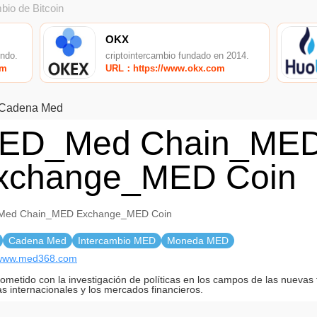
bio de Bitcoin
OKX
undo.
criptointercambio fundado en 2014.
om
URL：https://www.okx.com
Cadena Med
ED_Med Chain_ME
xchange_MED Coin
ed Chain_MED Exchange_MED Coin
Cadena Med
Intercambio MED
Moneda MED
//www.med368.com
metido con la investigación de políticas en los campos de las nuevas 
as internacionales y los mercados financieros.