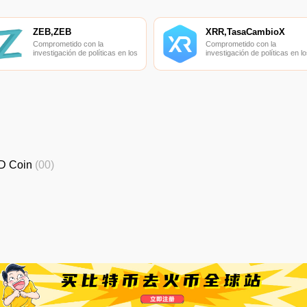
ZEB,ZEB
XRR,TasaCambioX
Comprometido con la
Comprometido con la
investigación de políticas en los
investigación de políticas en lo
campos de las nuevas
campos de las nuevas
finanzas, las finanzas
finanzas, las finanzas
internacionales y los mercados
internacionales y los mercado
financieros.
financieros.
D Coin
(00)