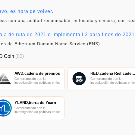
vo, es hora de volver.
sis con una actitud responsable, enfocada y sincera, con rasg
ja de ruta de 2021 e implementa L2 para fines de 2021
iones de Ethereum Domain Name Service (ENS).
D Coin
(00)
AWD,cadena de premios
RED,cadena Riel,cadena minorista de sal
Comprometido con la
Comprometido con la
investigación de políticas en los
investigación de políticas en lo
campos de las nuevas
campos de las nuevas
finanzas, las finanzas
finanzas, las finanzas
internacionales y los mercados
internacionales y los mercado
financieros.
financieros.
YLAND,tierra de Yearn
Comprometido con la
investigación de políticas en los
campos de las nuevas
finanzas, las finanzas
internacionales y los mercados
financieros.