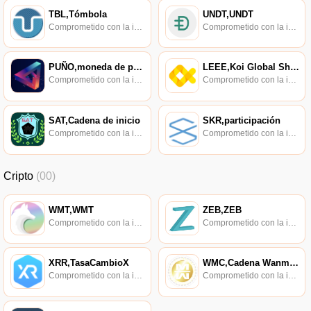
TBL,Tómbola
UNDT,UNDT
Comprometido con la investigación de políticas en los campos de las nuevas finanzas, las finanzas internacionales y los mercados financieros.
Comprometido con la investigación de políticas en los campos de las nuevas finanzas, las finanzas internacionales y los mercados financieros.
PUÑO,moneda de puño,FISTCOIN
LEEE,Koi Global Shopping,LeeeMall
Comprometido con la investigación de políticas en los campos de las nuevas finanzas, las finanzas internacionales y los mercados financieros.
Comprometido con la investigación de políticas en los campos de las nuevas finanzas, las finanzas internacionales y los mercados financieros.
SAT,Cadena de inicio
SKR,participación
Comprometido con la investigación de políticas en los campos de las nuevas finanzas, las finanzas internacionales y los mercados financieros.
Comprometido con la investigación de políticas en los campos de las nuevas finanzas, las finanzas internacionales y los mercados financieros.
Cripto
(00)
WMT,WMT
ZEB,ZEB
Comprometido con la investigación de políticas en los campos de las nuevas finanzas, las finanzas internacionales y los mercados financieros.
Comprometido con la investigación de políticas en los campos de las nuevas finanzas, las finanzas internacionales y los mercados financieros.
XRR,TasaCambioX
WMC,Cadena Wanmei,Cadena WM
Comprometido con la investigación de políticas en los campos de las nuevas finanzas, las finanzas internacionales y los mercados financieros.
Comprometido con la investigación de políticas en los campos de las nuevas finanzas, las finanzas internacionales y los mercados financieros.