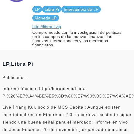
LP
Libra Pi
Intercambio de LP
Moneda LP
http://librapi.vip
Comprometido con la investigación de políticas
en los campos de las nuevas finanzas, las
finanzas internacionales y los mercados
financieros.
LP,Libra Pi
Publicado:--
Informe técnico: http://librapi.vip/Libra-
Pi%20%E7%A4%BE%E5%8D%80%E7%99%BD%E7%9A%AE%
Live丨Yang Kui, socio de MCS Capital: Aunque existen
incertidumbres en Ethereum 2.0, la certeza existente sigue
siendo una buena señal para el mercado: informe en vivo
de Jinse Finance, 20 de noviembre, organizado por Jinse