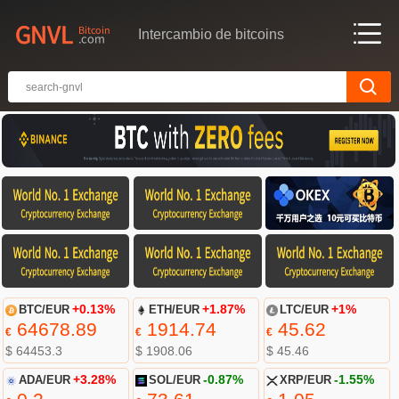
Intercambio de bitcoins
BTC/EUR
+0.13%
ETH/EUR
+1.87%
LTC/EUR
+1%
64678.89
1914.74
45.62
€
€
€
$ 64453.3
$ 1908.06
$ 45.46
ADA/EUR
+3.28%
SOL/EUR
-0.87%
XRP/EUR
-1.55%