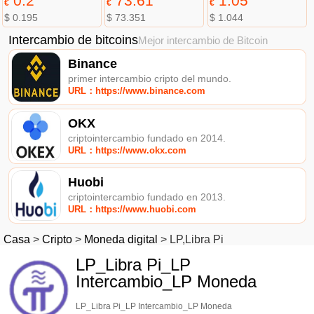
0.2
73.61
1.05
€
€
€
$ 0.195
$ 73.351
$ 1.044
Intercambio de bitcoins
Mejor intercambio de Bitcoin
Binance
primer intercambio cripto del mundo.
URL：https://www.binance.com
OKX
criptointercambio fundado en 2014.
URL：https://www.okx.com
Huobi
criptointercambio fundado en 2013.
URL：https://www.huobi.com
Casa
>
Cripto
>
Moneda digital
>
LP,Libra Pi
LP_Libra Pi_LP
Intercambio_LP Moneda
LP_Libra Pi_LP Intercambio_LP Moneda