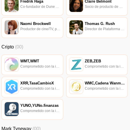
Fredrik Haga
Claire Belmont
Co-fundador de Dune Analytics.
Socio de producto de Celo.
Naomi Brockwell
Thomas G. Rush
Productor de cine/TV, presentador del canal NBTV.
Director de Plataforma en ConsenSys Labs.
Cripto
(00)
WMT,WMT
ZEB,ZEB
Comprometido con la investigación de políticas en los campos de las nuevas finanzas, las finanzas internacionales y los mercados financieros.
Comprometido con la investigación de políticas en los campos de las nuevas finanzas, las finanzas internacionales y los mercados financieros.
XRR,TasaCambioX
WMC,Cadena Wanmei,Cadena WM
Comprometido con la investigación de políticas en los campos de las nuevas finanzas, las finanzas internacionales y los mercados financieros.
Comprometido con la investigación de políticas en los campos de las nuevas finanzas, las finanzas internacionales y los mercados financieros.
YUNO,YUNo.finanzas
Comprometido con la investigación de políticas en los campos de las nuevas finanzas, las finanzas internacionales y los mercados financieros.
Mark Tyneway
(00)