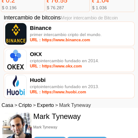
0.2
76.55
1.04
€
€
€
$ 0.196
$ 76.287
$ 1.036
Intercambio de bitcoins
Mejor intercambio de Bitcoin
Binance
primer intercambio cripto del mundo.
URL：https://www.binance.com
OKX
criptointercambio fundado en 2014.
URL：https://www.okx.com
Huobi
criptointercambio fundado en 2013.
URL：https://www.huobi.com
Casa
>
Cripto
>
Experto
>
Mark Tyneway
Mark Tyneway
Mark Tyneway