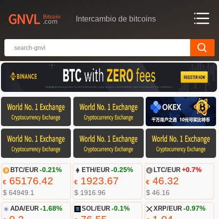
Intercambio de bitcoins
BTC/EUR
-0.21%
ETH/EUR
-0.25%
LTC/EUR
+0.7%
65176.42
1923.67
46.32
€
€
€
$ 64949.1
$ 1916.96
$ 46.16
ADA/EUR
-1.68%
SOL/EUR
-0.1%
XRP/EUR
-0.97%