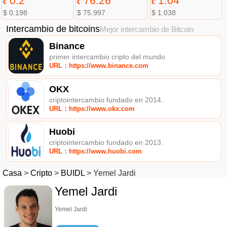
0.2
76.26
1.04
€
€
€
$ 0.198
$ 75.997
$ 1.038
Intercambio de bitcoins
Mejor intercambio de Bitcoin
Binance
primer intercambio cripto del mundo.
URL：https://www.binance.com
OKX
criptointercambio fundado en 2014.
URL：https://www.okx.com
Huobi
criptointercambio fundado en 2013.
URL：https://www.huobi.com
Casa
>
Cripto
>
BUIDL
>
Yemel Jardi
Yemel Jardi
Yemel Jardi