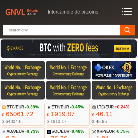
Intercambio de bitcoins
BTC/EUR
-0.39%
ETH/EUR
-0.45%
LTC/EUR
+0.24%
65061.72
1919.87
46.11
€
€
€
$ 64834.8
$ 1913.17
$ 45.95
ADA/EUR
-0.79%
SOL/EUR
-0.48%
XRP/EUR
-0.78%