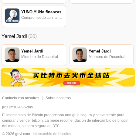
YUNO,YUNo.finanzas
Comprometido con la investigación de políticas en los campos de las nuevas finanzas, las finanzas internacionales y los mercados financieros.
Yemel Jardi
(00)
Yemel Jardi
Yemel Jardi
Miembro de Decentraland.
Miembro de Decentraland.
Contacta con nosotros
Sobre nosotros
[0:31ms0-4:952ms
El intercambio de Bitcoin proporciona una guía segura y conveniente para
comprar y vender bitcoin, La mejor recomendación de intercambio de bitcoin
del mundo, compra segura de BTC.
© 2026 gnvl.com
Intercambio de bitcoins