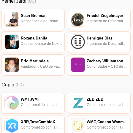
Yemel Jardi
(00)
Sean Brennan
Friedel Ziegelmayer
Responsable de Relaciones con Desarrolladores, Infura y Consensys.
Ingeniero de Desarrollo de Laboratorios de Protocolo.
Roxana Danila
Henrique Dias
Director técnico de Nexus Mutual.
Ingeniero de Desarrollo de Software en Protocol Labs.
Eric Martindale
Zachary Williamson
Fundador y CEO de Fabric.
Co-fundador y CTO de Protocolo AZTEC.
Cripto
(00)
WMT,WMT
ZEB,ZEB
Comprometido con la investigación de políticas en los campos de las nuevas finanzas, las finanzas internacionales y los mercados financieros.
Comprometido con la investigación de políticas en los campos de las nuevas finanzas, las finanzas internacionales y los mercados financieros.
XRR,TasaCambioX
WMC,Cadena Wanmei,Cadena WM
Comprometido con la investigación de políticas en los campos de las nuevas finanzas, las finanzas internacionales y los mercados financieros.
Comprometido con la investigación de políticas en los campos de las nuevas finanzas, las finanzas internacionales y los mercados financieros.