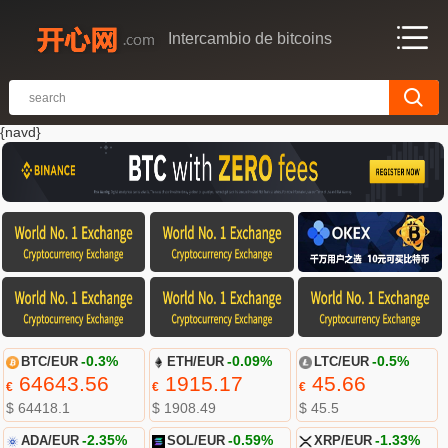
Intercambio de bitcoins
{navd}
BTC/EUR
-0.3%
ETH/EUR
-0.09%
LTC/EUR
-0.5%
64643.56
1915.17
45.66
€
€
€
$ 64418.1
$ 1908.49
$ 45.5
ADA/EUR
-2.35%
SOL/EUR
-0.59%
XRP/EUR
-1.33%