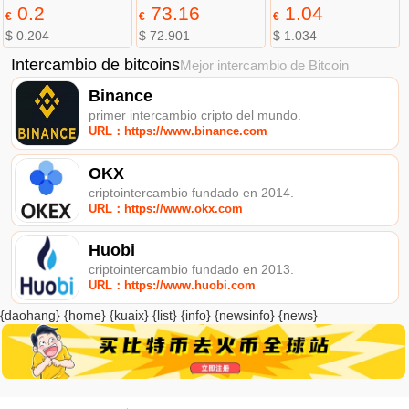
0.2
73.16
1.04
€
€
€
$ 0.204
$ 72.901
$ 1.034
Intercambio de bitcoins
Mejor intercambio de Bitcoin
Binance
primer intercambio cripto del mundo.
URL：https://www.binance.com
OKX
criptointercambio fundado en 2014.
URL：https://www.okx.com
Huobi
criptointercambio fundado en 2013.
URL：https://www.huobi.com
{daohang} {home} {kuaix} {list} {info} {newsinfo} {news}