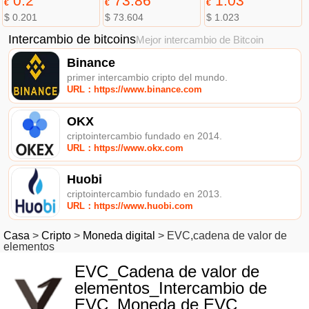
0.2
73.86
1.03
€
€
€
$ 0.201
$ 73.604
$ 1.023
Intercambio de bitcoins
Mejor intercambio de Bitcoin
Binance
primer intercambio cripto del mundo.
URL：https://www.binance.com
OKX
criptointercambio fundado en 2014.
URL：https://www.okx.com
Huobi
criptointercambio fundado en 2013.
URL：https://www.huobi.com
Casa
>
Cripto
>
Moneda digital
>
EVC,cadena de valor de
elementos
EVC_Cadena de valor de
elementos_Intercambio de
EVC_Moneda de EVC