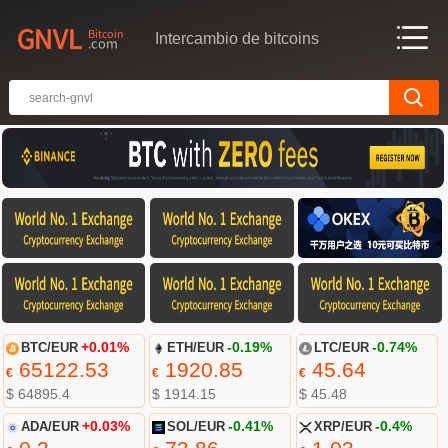
Intercambio de bitcoins
BTC/EUR
+0.01%
ETH/EUR
-0.19%
LTC/EUR
-0.74%
65122.53
1920.85
45.64
€
€
€
$ 64895.4
$ 1914.15
$ 45.48
ADA/EUR
+0.03%
SOL/EUR
-0.41%
XRP/EUR
-0.4%